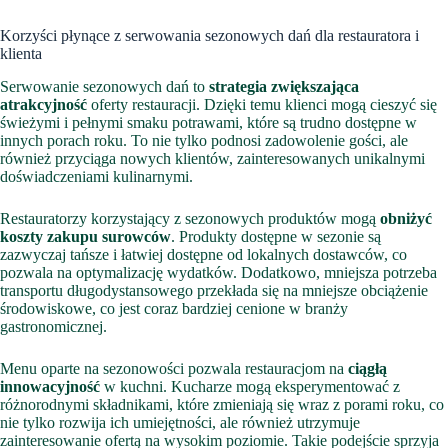
Korzyści płynące z serwowania sezonowych dań dla restauratora i
klienta
Serwowanie sezonowych dań to
strategia zwiększająca
atrakcyjność
oferty restauracji. Dzięki temu klienci mogą cieszyć się
świeżymi i pełnymi smaku potrawami, które są trudno dostępne w
innych porach roku. To nie tylko podnosi zadowolenie gości, ale
również przyciąga nowych klientów, zainteresowanych unikalnymi
doświadczeniami kulinarnymi.
Restauratorzy korzystający z sezonowych produktów mogą
obniżyć
koszty zakupu surowców
. Produkty dostępne w sezonie są
zazwyczaj tańsze i łatwiej dostępne od lokalnych dostawców, co
pozwala na optymalizację wydatków. Dodatkowo, mniejsza potrzeba
transportu długodystansowego przekłada się na mniejsze obciążenie
środowiskowe, co jest coraz bardziej cenione w branży
gastronomicznej.
Menu oparte na sezonowości pozwala restauracjom na
ciągłą
innowacyjność
w kuchni. Kucharze mogą eksperymentować z
różnorodnymi składnikami, które zmieniają się wraz z porami roku, co
nie tylko rozwija ich umiejętności, ale również utrzymuje
zainteresowanie ofertą na wysokim poziomie. Takie podejście sprzyja