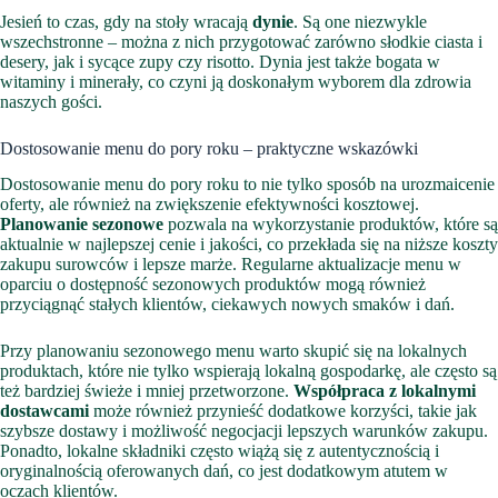
Jesień to czas, gdy na stoły wracają
dynie
. Są one niezwykle
wszechstronne – można z nich przygotować zarówno słodkie ciasta i
desery, jak i sycące zupy czy risotto. Dynia jest także bogata w
witaminy i minerały, co czyni ją doskonałym wyborem dla zdrowia
naszych gości.
Dostosowanie menu do pory roku – praktyczne wskazówki
Dostosowanie menu do pory roku to nie tylko sposób na urozmaicenie
oferty, ale również na zwiększenie efektywności kosztowej.
Planowanie sezonowe
pozwala na wykorzystanie produktów, które są
aktualnie w najlepszej cenie i jakości, co przekłada się na niższe koszty
zakupu surowców i lepsze marże. Regularne aktualizacje menu w
oparciu o dostępność sezonowych produktów mogą również
przyciągnąć stałych klientów, ciekawych nowych smaków i dań.
Przy planowaniu sezonowego menu warto skupić się na lokalnych
produktach, które nie tylko wspierają lokalną gospodarkę, ale często są
też bardziej świeże i mniej przetworzone.
Współpraca z lokalnymi
dostawcami
może również przynieść dodatkowe korzyści, takie jak
szybsze dostawy i możliwość negocjacji lepszych warunków zakupu.
Ponadto, lokalne składniki często wiążą się z autentycznością i
oryginalnością oferowanych dań, co jest dodatkowym atutem w
oczach klientów.