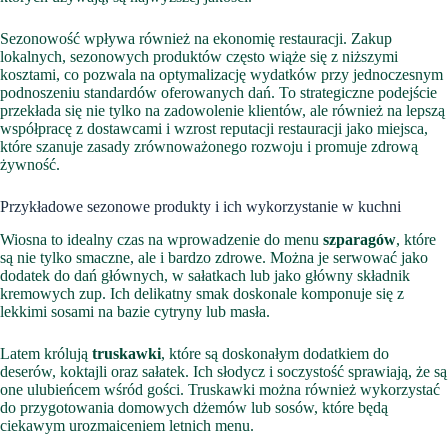
Sezonowość wpływa również na ekonomię restauracji. Zakup
lokalnych, sezonowych produktów często wiąże się z niższymi
kosztami, co pozwala na optymalizację wydatków przy jednoczesnym
podnoszeniu standardów oferowanych dań. To strategiczne podejście
przekłada się nie tylko na zadowolenie klientów, ale również na lepszą
współpracę z dostawcami i wzrost reputacji restauracji jako miejsca,
które szanuje zasady zrównoważonego rozwoju i promuje zdrową
żywność.
Przykładowe sezonowe produkty i ich wykorzystanie w kuchni
Wiosna to idealny czas na wprowadzenie do menu
szparagów
, które
są nie tylko smaczne, ale i bardzo zdrowe. Można je serwować jako
dodatek do dań głównych, w sałatkach lub jako główny składnik
kremowych zup. Ich delikatny smak doskonale komponuje się z
lekkimi sosami na bazie cytryny lub masła.
Latem królują
truskawki
, które są doskonałym dodatkiem do
deserów, koktajli oraz sałatek. Ich słodycz i soczystość sprawiają, że są
one ulubieńcem wśród gości. Truskawki można również wykorzystać
do przygotowania domowych dżemów lub sosów, które będą
ciekawym urozmaiceniem letnich menu.