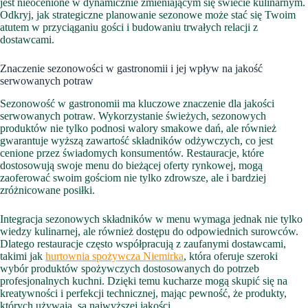
jest nieocenione w dynamicznie zmieniającym się świecie kulinarnym.
Odkryj, jak strategiczne planowanie sezonowe może stać się Twoim
atutem w przyciąganiu gości i budowaniu trwałych relacji z
dostawcami.
Znaczenie sezonowości w gastronomii i jej wpływ na jakość
serwowanych potraw
Sezonowość w gastronomii ma kluczowe znaczenie dla jakości
serwowanych potraw. Wykorzystanie świeżych, sezonowych
produktów nie tylko podnosi walory smakowe dań, ale również
gwarantuje wyższą zawartość składników odżywczych, co jest
cenione przez świadomych konsumentów. Restauracje, które
dostosowują swoje menu do bieżącej oferty rynkowej, mogą
zaoferować swoim gościom nie tylko zdrowsze, ale i bardziej
zróżnicowane posiłki.
Integracja sezonowych składników w menu wymaga jednak nie tylko
wiedzy kulinarnej, ale również dostępu do odpowiednich surowców.
Dlatego restauracje często współpracują z zaufanymi dostawcami,
takimi jak
hurtownia spożywcza Niemirka
, która oferuje szeroki
wybór produktów spożywczych dostosowanych do potrzeb
profesjonalnych kuchni. Dzięki temu kucharze mogą skupić się na
kreatywności i perfekcji technicznej, mając pewność, że produkty,
których używają, są najwyższej jakości.