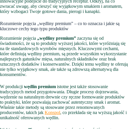
innowacyjne podejście do tradycyjnych receptur. Odkryj, na co
zwracać uwagę, aby cieszyć się wyjątkowym smakiem i aromatem,
który wzbogaci Twoje gotowe dania, pierogi i kanapki.
Rozumienie pojęcia „wędliny premium” – co to oznacza i jakie są
kluczowe cechy tego typu produktów
Rozumienie pojęcia
„wędliny premium”
zaczyna się od
świadomości, że są to produkty wyższej jakości, które wyróżniają się
na tle standardowych wyrobów mięsnych. Kluczowymi cechami,
które definiują wędliny premium, są przede wszystkim wykorzystanie
najlepszych gatunków mięsa, naturalnych składników oraz brak
sztucznych dodatków i konserwantów. Dzięki temu wędliny te oferują
nie tylko wyjątkowy smak, ale także są zdrowszą alternatywą dla
konsumentów.
W produkcji
wędlin premium
istotne jest także stosowanie
tradycyjnych metod przygotowania. Długie procesy dojrzewania,
wędzenie na naturalnym drewnie czy ręczne formowanie produktów
to praktyki, które pozwalają zachować autentyczny smak i aromat.
Właśnie takie metody są stosowane przez renomowanych
producentów, takich jak
Konspol
, co przekłada się na wyższą jakość i
unikalność oferowanych wędlin.