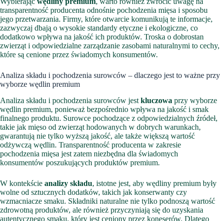
Wybierając
wędliny premium
, warto również zwrócić uwagę na
transparentność producenta odnośnie pochodzenia mięsa i sposobu
jego przetwarzania. Firmy, które otwarcie komunikują te informacje,
zazwyczaj dbają o wysokie standardy etyczne i ekologiczne, co
dodatkowo wpływa na jakość ich produktów. Troska o dobrostan
zwierząt i odpowiedzialne zarządzanie zasobami naturalnymi to cechy,
które są cenione przez świadomych konsumentów.
Analiza składu i pochodzenia surowców – dlaczego jest to ważne przy
wyborze wędlin premium
Analiza składu i pochodzenia surowców jest
kluczowa
przy wyborze
wędlin premium, ponieważ bezpośrednio wpływa na jakość i smak
finalnego produktu. Surowce pochodzące z odpowiedzialnych źródeł,
takie jak mięso od zwierząt hodowanych w dobrych warunkach,
gwarantują nie tylko wyższą jakość, ale także większą wartość
odżywczą wędlin. Transparentność producenta w zakresie
pochodzenia mięsa jest zatem niezbędna dla świadomych
konsumentów poszukujących produktów premium.
W kontekście
analizy składu
, istotne jest, aby wędliny premium były
wolne od sztucznych dodatków, takich jak konserwanty czy
wzmacniacze smaku. Składniki naturalne nie tylko podnoszą wartość
zdrowotną produktów, ale również przyczyniają się do uzyskania
autentycznego smaku, który jest ceniony przez koneserów. Dlatego