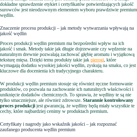
dokładne sprawdzenie etykiet i certyfikatów potwierdzających jakość
surowców jest nieodzownym elementem wyboru prawdziwie premium
wędlin.
Znaczenie procesu produkcji – jak metody wytwarzania wpływają na
jakość wędlin
Proces produkcji wędlin premium ma bezpośredni wpływ na ich
jakość i smak. Metody takie jak długie dojrzewanie czy wędzenie na
naturalnym drewnie pozwalają zachować głębię aromatu i wyjątkową
teksturę mięsa. Dzięki temu produkty takie jak
pierogi
, które
wymagają dodatku wysokiej jakości wędlin, zyskują na smaku, co jest
kluczowe dla docenienia ich tradycyjnego charakteru.
W produkcji wędlin premium stosuje się również ręczne formowanie
produktów, co pozwala na zachowanie ich naturalnych właściwości i
uniknięcie dodatków chemicznych. To sprawia, że wędliny te są nie
tylko smaczniejsze, ale również zdrowsze.
Starannie kontrolowany
proces produkcji
jest gwarancją, że wędliny będą miały wszystkie te
cechy, które najbardziej cenimy w produktach premium.
Certyfikaty i nagrody jako wskaźnik jakości – jak rozpoznać
zaufanego producenta wędlin premium