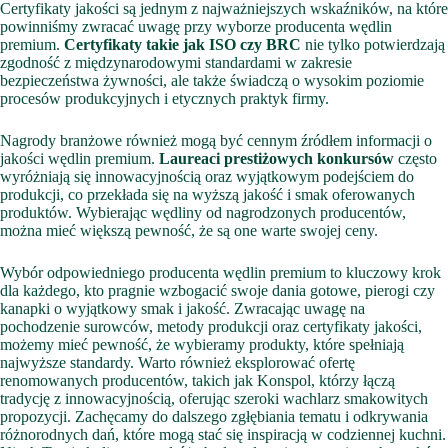
Certyfikaty jakości są jednym z najważniejszych wskaźników, na które
powinniśmy zwracać uwagę przy wyborze producenta wędlin
premium.
Certyfikaty takie jak ISO czy BRC
nie tylko potwierdzają
zgodność z międzynarodowymi standardami w zakresie
bezpieczeństwa żywności, ale także świadczą o wysokim poziomie
procesów produkcyjnych i etycznych praktyk firmy.
Nagrody branżowe również mogą być cennym źródłem informacji o
jakości wędlin premium.
Laureaci prestiżowych konkursów
często
wyróżniają się innowacyjnością oraz wyjątkowym podejściem do
produkcji, co przekłada się na wyższą jakość i smak oferowanych
produktów. Wybierając wędliny od nagrodzonych producentów,
można mieć większą pewność, że są one warte swojej ceny.
Wybór odpowiedniego producenta wędlin premium to kluczowy krok
dla każdego, kto pragnie wzbogacić swoje dania gotowe, pierogi czy
kanapki o wyjątkowy smak i jakość. Zwracając uwagę na
pochodzenie surowców, metody produkcji oraz certyfikaty jakości,
możemy mieć pewność, że wybieramy produkty, które spełniają
najwyższe standardy. Warto również eksplorować ofertę
renomowanych producentów, takich jak Konspol, którzy łączą
tradycję z innowacyjnością, oferując szeroki wachlarz smakowitych
propozycji. Zachęcamy do dalszego zgłębiania tematu i odkrywania
różnorodnych dań, które mogą stać się inspiracją w codziennej kuchni.