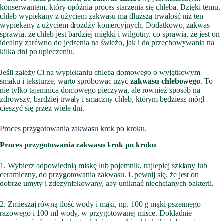
konserwantem, który opóźnia proces starzenia się chleba. Dzięki temu,
chleb wypiekany z użyciem zakwasu ma dłuższą trwałość niż ten
wypiekany z użyciem drożdży komercyjnych. Dodatkowo, zakwas
sprawia, że chleb jest bardziej miękki i wilgotny, co sprawia, że jest on
idealny zarówno do jedzenia na świeżo, jak i do przechowywania na
kilka dni po upieczeniu.
Jeśli zależy Ci na wypiekaniu chleba domowego o wyjątkowym
smaku i teksturze, warto spróbować użyć
zakwasu chlebowego
. To
nie tylko tajemnica domowego pieczywa, ale również sposób na
zdrowszy, bardziej trwały i smaczny chleb, którym będziesz mógł
cieszyć się przez wiele dni.
Proces przygotowania zakwasu krok po kroku.
Proces przygotowania zakwasu krok po kroku
1. Wybierz odpowiednią miskę lub pojemnik, najlepiej szklany lub
ceramiczny, do przygotowania zakwasu. Upewnij się, że jest on
dobrze umyty i zdezynfekowany, aby uniknąć niechcianych bakterii.
2. Zmieszaj równą ilość wody i mąki, np. 100 g mąki pszennego
razowego i 100 ml wody, w przygotowanej misce. Dokładnie