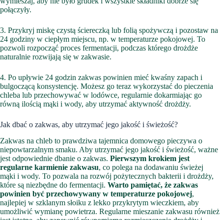
wymieszaj, aby nie było grudek i wszystkie składniki dobrze się
połączyły.
3. Przykryj miskę czystą ściereczką lub folią spożywczą i pozostaw na
24 godziny w ciepłym miejscu, np. w temperaturze pokojowej. To
pozwoli rozpocząć proces fermentacji, podczas którego drożdże
naturalnie rozwijają się w zakwasie.
4. Po upływie 24 godzin zakwas powinien mieć kwaśny zapach i
bulgoczącą konsystencję. Możesz go teraz wykorzystać do pieczenia
chleba lub przechowywać w lodówce, regularnie dokarmiając go
równą ilością mąki i wody, aby utrzymać aktywność drożdży.
Jak dbać o zakwas, aby utrzymać jego jakość i świeżość?
Zakwas na chleb to prawdziwa tajemnica domowego pieczywa o
niepowtarzalnym smaku. Aby utrzymać jego jakość i świeżość, ważne
jest odpowiednie dbanie o zakwas.
Pierwszym krokiem jest
regularne karmienie zakwasu
, co polega na dodawaniu świeżej
mąki i wody. To pozwala na rozwój pożytecznych bakterii i drożdży,
które są niezbędne do fermentacji.
Warto pamiętać, że zakwas
powinien być przechowywany w temperaturze pokojowej
,
najlepiej w szklanym słoiku z lekko przykrytym wieczkiem, aby
umożliwić wymianę powietrza. Regularne mieszanie zakwasu również