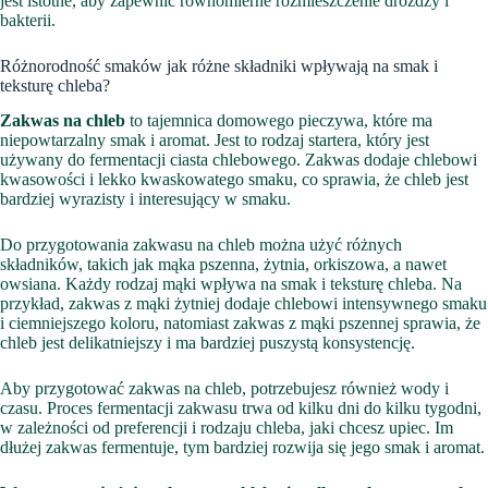
jest istotne, aby zapewnić równomierne rozmieszczenie drożdży i
bakterii.
Różnorodność smaków jak różne składniki wpływają na smak i
teksturę chleba?
Zakwas na chleb
to tajemnica domowego pieczywa, które ma
niepowtarzalny smak i aromat. Jest to rodzaj startera, który jest
używany do fermentacji ciasta chlebowego. Zakwas dodaje chlebowi
kwasowości i lekko kwaskowatego smaku, co sprawia, że chleb jest
bardziej wyrazisty i interesujący w smaku.
Do przygotowania zakwasu na chleb można użyć różnych
składników, takich jak mąka pszenna, żytnia, orkiszowa, a nawet
owsiana. Każdy rodzaj mąki wpływa na smak i teksturę chleba. Na
przykład, zakwas z mąki żytniej dodaje chlebowi intensywnego smaku
i ciemniejszego koloru, natomiast zakwas z mąki pszennej sprawia, że
chleb jest delikatniejszy i ma bardziej puszystą konsystencję.
Aby przygotować zakwas na chleb, potrzebujesz również wody i
czasu. Proces fermentacji zakwasu trwa od kilku dni do kilku tygodni,
w zależności od preferencji i rodzaju chleba, jaki chcesz upiec. Im
dłużej zakwas fermentuje, tym bardziej rozwija się jego smak i aromat.