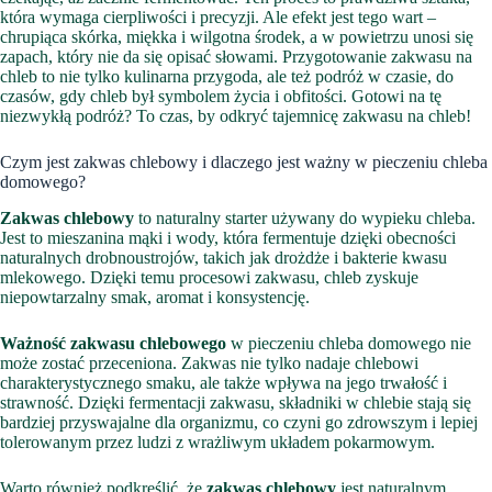
która wymaga cierpliwości i precyzji. Ale efekt jest tego wart –
chrupiąca skórka, miękka i wilgotna środek, a w powietrzu unosi się
zapach, który nie da się opisać słowami. Przygotowanie zakwasu na
chleb to nie tylko kulinarna przygoda, ale też podróż w czasie, do
czasów, gdy chleb był symbolem życia i obfitości. Gotowi na tę
niezwykłą podróż? To czas, by odkryć tajemnicę zakwasu na chleb!
Czym jest zakwas chlebowy i dlaczego jest ważny w pieczeniu chleba
domowego?
Zakwas chlebowy
to naturalny starter używany do wypieku chleba.
Jest to mieszanina mąki i wody, która fermentuje dzięki obecności
naturalnych drobnoustrojów, takich jak drożdże i bakterie kwasu
mlekowego. Dzięki temu procesowi zakwasu, chleb zyskuje
niepowtarzalny smak, aromat i konsystencję.
Ważność zakwasu chlebowego
w pieczeniu chleba domowego nie
może zostać przeceniona. Zakwas nie tylko nadaje chlebowi
charakterystycznego smaku, ale także wpływa na jego trwałość i
strawność. Dzięki fermentacji zakwasu, składniki w chlebie stają się
bardziej przyswajalne dla organizmu, co czyni go zdrowszym i lepiej
tolerowanym przez ludzi z wrażliwym układem pokarmowym.
Warto również podkreślić, że
zakwas chlebowy
jest naturalnym