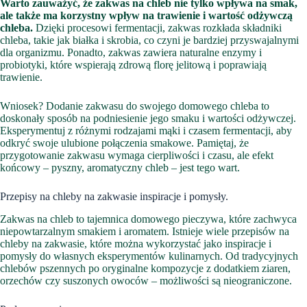
Warto zauważyć, że zakwas na chleb nie tylko wpływa na smak,
ale także ma korzystny wpływ na trawienie i wartość odżywczą
chleba.
Dzięki procesowi fermentacji, zakwas rozkłada składniki
chleba, takie jak białka i skrobia, co czyni je bardziej przyswajalnymi
dla organizmu. Ponadto, zakwas zawiera naturalne enzymy i
probiotyki, które wspierają zdrową florę jelitową i poprawiają
trawienie.
Wniosek? Dodanie zakwasu do swojego domowego chleba to
doskonały sposób na podniesienie jego smaku i wartości odżywczej.
Eksperymentuj z różnymi rodzajami mąki i czasem fermentacji, aby
odkryć swoje ulubione połączenia smakowe. Pamiętaj, że
przygotowanie zakwasu wymaga cierpliwości i czasu, ale efekt
końcowy – pyszny, aromatyczny chleb – jest tego wart.
Przepisy na chleby na zakwasie inspiracje i pomysły.
Zakwas na chleb to tajemnica domowego pieczywa, które zachwyca
niepowtarzalnym smakiem i aromatem. Istnieje wiele przepisów na
chleby na zakwasie, które można wykorzystać jako inspiracje i
pomysły do własnych eksperymentów kulinarnych. Od tradycyjnych
chlebów pszennych po oryginalne kompozycje z dodatkiem ziaren,
orzechów czy suszonych owoców – możliwości są nieograniczone.