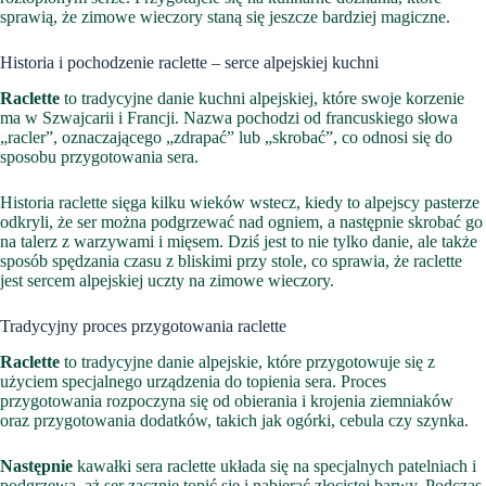
sprawią, że zimowe wieczory staną się jeszcze bardziej magiczne.
Historia i pochodzenie raclette – serce alpejskiej kuchni
Raclette
to tradycyjne danie kuchni alpejskiej, które swoje korzenie
ma w Szwajcarii i Francji. Nazwa pochodzi od francuskiego słowa
„racler”, oznaczającego „zdrapać” lub „skrobać”, co odnosi się do
sposobu przygotowania sera.
Historia raclette sięga kilku wieków wstecz, kiedy to alpejscy pasterze
odkryli, że ser można podgrzewać nad ogniem, a następnie skrobać go
na talerz z warzywami i mięsem. Dziś jest to nie tylko danie, ale także
sposób spędzania czasu z bliskimi przy stole, co sprawia, że raclette
jest sercem alpejskiej uczty na zimowe wieczory.
Tradycyjny proces przygotowania raclette
Raclette
to tradycyjne danie alpejskie, które przygotowuje się z
użyciem specjalnego urządzenia do topienia sera. Proces
przygotowania rozpoczyna się od obierania i krojenia ziemniaków
oraz przygotowania dodatków, takich jak ogórki, cebula czy szynka.
Następnie
kawałki sera raclette układa się na specjalnych patelniach i
podgrzewa, aż ser zacznie topić się i nabierać złocistej barwy. Podczas