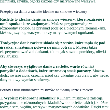
ziemniaki, szynka, ogórki kiszone czy marynowane warzywa.
Przepisy na dania z raclette idealne na zimowe wieczory
Raclette to idealne danie na zimowe wieczory, które rozgrzeje i
umili spotkania ze znajomymi.
Możesz przygotować je w
różnorodny sposób, na przykład podając z pieczonymi ziemniakami,
kiełbasą, szynką, warzywami czy marynowanymi ogórkami.
Tradycyjne danie raclette składa się z serów, które topią się pod
grzałką, a następnie polewa się nimi potrawy.
Możesz także
eksperymentować z dodatkami, takimi jak suszone pomidory, oliwki
czy gruszki.
Aby stworzyć wyjątkowe danie z raclette, warto również
pomyśleć o dodatkach, które urozmaicą smak potrawy.
Możesz
dodać świeże zioła, orzechy, miód czy pikantne przyprawy, aby nadać
danym nowy wymiar smakowy.
Porady i triki kulinarnych mistrzów na udaną ucztę z raclette
1. Wybierz różnorodne składniki:
Kulinarni mistrzowie zalecają
przygotowanie różnorodnych składników do raclette, takich jak różne
rodzaje sera, wędlin, warzyw i marynowanych dodatków. Dzięki temu