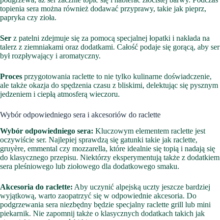
topienia sera można również dodawać przyprawy, takie jak pieprz,
papryka czy zioła.
Ser
z patelni zdejmuje się za pomocą specjalnej łopatki i nakłada na
talerz z ziemniakami oraz dodatkami. Całość podaje się gorącą, aby ser
był rozpływający i aromatyczny.
Proces
przygotowania raclette to nie tylko kulinarne doświadczenie,
ale także okazja do spędzenia czasu z bliskimi, delektując się pysznym
jedzeniem i ciepłą atmosferą wieczoru.
Wybór odpowiedniego sera i akcesoriów do raclette
Wybór odpowiedniego sera:
Kluczowym elementem raclette jest
oczywiście ser. Najlepiej sprawdzą się gatunki takie jak raclette,
gruyère, emmental czy mozzarella, które idealnie się topią i nadają się
do klasycznego przepisu. Niektórzy eksperymentują także z dodatkiem
sera pleśniowego lub ziołowego dla dodatkowego smaku.
Akcesoria do raclette:
Aby uczynić alpejską uczty jeszcze bardziej
wyjątkową, warto zaopatrzyć się w odpowiednie akcesoria. Do
podgrzewania sera niezbędny będzie specjalny raclette grill lub mini
piekarnik. Nie zapomnij także o klasycznych dodatkach takich jak